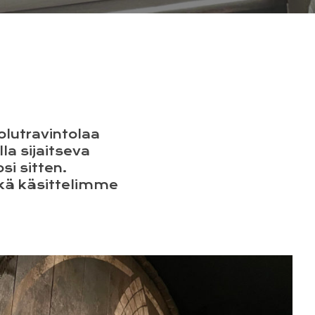
lutravintolaa
a sijaitseva
i sitten.
ekä käsittelimme