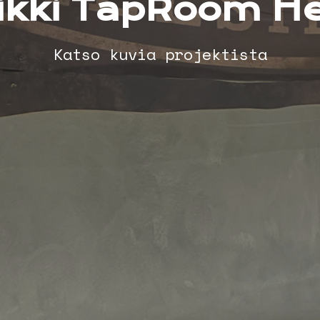
kki TapRoom He
Katso kuvia projektista