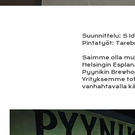
Suunnittelu: S I
Pintatyöt: Tare
Saimme olla muk
Helsingin Esplan
Pyynikin Brewhou
Yrityksemme tote
vanhahtavalla käd