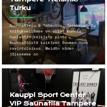
Turku
Suunnittelu & Toteutus: Tarebrush Oy
Yrityksellämme on ollut kunnia
huolehtia kaikista pinta
muutostöistä kaikissa Suomen Hook
ravintoloissa. Meidän käden
jälkeemme on
Kauppi Sport Center
VIP Saunatila Tampere