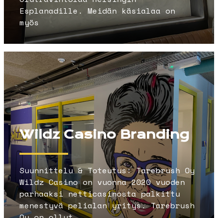
Esplanadille. Meidän käsialaa on
myös
Wildz Casino Branding
Suunnittelu & Toteutus: Tarebrush Oy
Wildz Casino on vuonna 2020 vuoden
parhaaksi netticasinosta palkittu
menestyvä pelialan yritys. Tarebrush
Oy on ollut