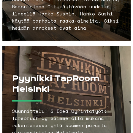
Remontoimme Citykäytävään uudella
ilmeellä Hanko Sushin. Hanko Sushi
käytää parhaita raaka-aineita. Siksi
heidän annokset ovat aina
Pyynikki TapRoom
Helsinki
Suunnittelu: S Idea OyPintatyöt:
Tarebrush Oy Saimme olla mukana
rakentamassa yhtä suomen parasta
olutravintolaa Helsingin