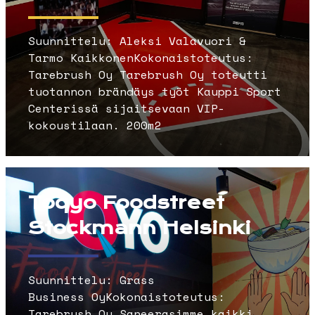
Suunnittelu: Aleksi Valavuori &
Tarmo KaikkonenKokonaistoteutus:
Tarebrush Oy Tarebrush Oy toteutti
tuotannon brändäys työt Kauppi Sport
Centerissä sijaitsevaan VIP-
kokoustilaan. 200m2
Toqyo Foodstreet
Stockmann Helsinki
Suunnittelu: Grass
Business OyKokonaistoteutus:
Tarebrush Oy Saneerasimme kaikki