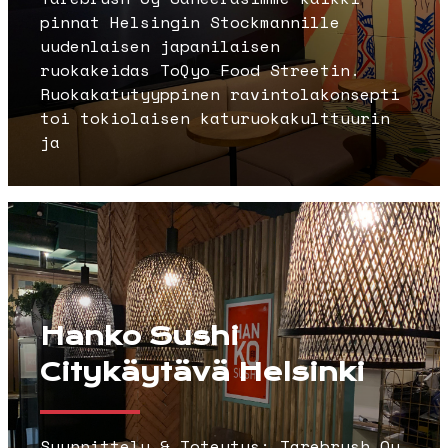
pinnat Helsingin Stockmannille
uudenlaisen japanilaisen
ruokakeidas ToQyo Food Streetin.
Ruokakatutyyppinen ravintolakonsepti
toi tokiolaisen katuruokakulttuurin
ja
Hanko Sushi
Citykäytävä Helsinki
Suunnittelu & Toteutus: Tarebrush Oy