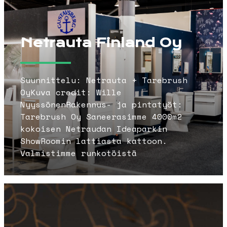
Netrauta Finland Oy
Suunnittelu: Netrauta + Tarebrush
OyKuva credit: Wille
NyyssönenRakennus- ja pintatyöt:
Tarebrush Oy Saneerasimme 4000m2
kokoisen Netraudan Ideaparkin
ShowRoomin lattiasta kattoon.
Valmistimme runkotöistä