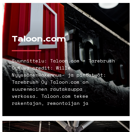
Taloon.com
Suunnittelu: Taloon.com + Tarebrush
OyKuva credit: Wille
NyyssönenRakennus- ja pintatyöt:
Tarebrush Oy Taloon.com on
suurenmoinen rautakauppa
verkossa. Taloon.com tekee
rakentajan, remontoijan ja