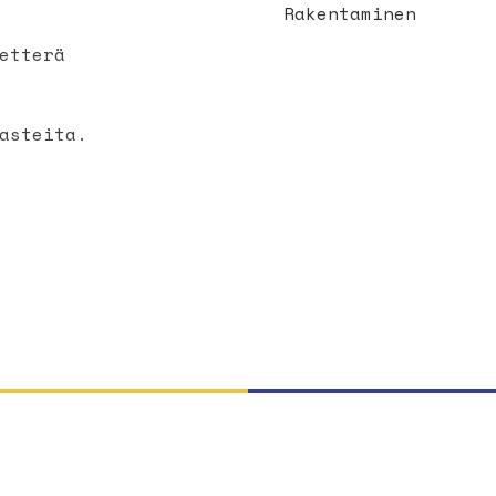
Rakentaminen
etterä
asteita.