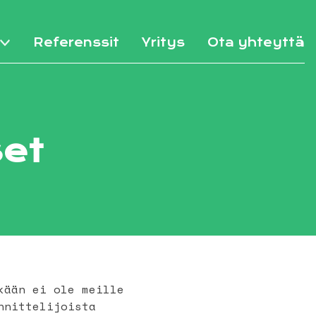
Referenssit
Yritys
Ota yhteyttä
set
kään ei ole meille
nnittelijoista