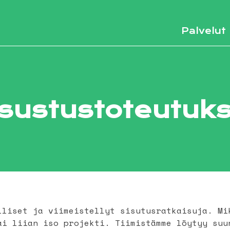
Palvelut
sustustoteutuk
lliset ja viimeistellyt sisutusratkaisuja. Mi
ai liian iso projekti. Tiimistämme löytyy suu