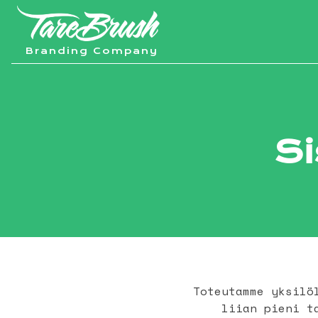
Siirry
sisältöön
Tarebrush
Branding Company
Si
Toteutamme yksilö
liian pieni t